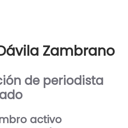
 Dávila Zambrano
ción de periodista
iado
embro activo