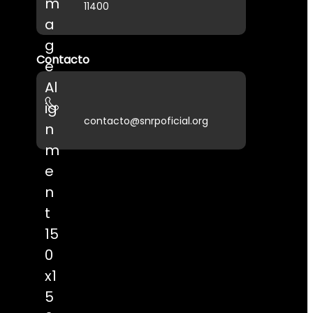
11400
Contacto
contacto@snrpoficial.org