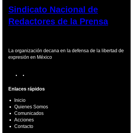
Sindicato Nacional de
Redactores de la Prensa
La organización decana en la defensa de la libertad de
expresión en México
X
F
a
c
Enlaces rápidos
e
b
Inicio
o
Quienes Somos
o
Comunicados
k
Acciones
Contacto