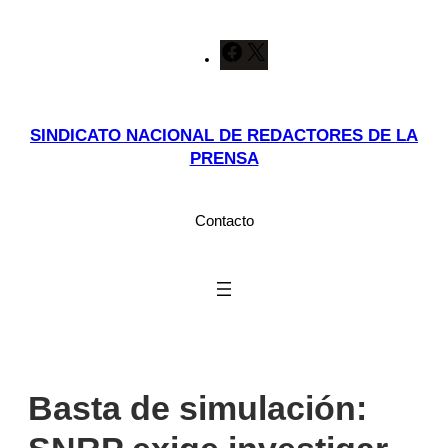
Saltar
F
X
al
a
contenido
c
e
SINDICATO NACIONAL DE REDACTORES DE LA
b
PRENSA
o
o
k
Contacto
Basta de simulación: