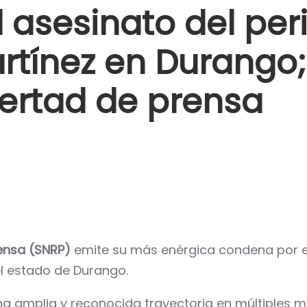
asesinato del peri
rtínez en Durango;
bertad de prensa
rensa (SNRP)
emite su más enérgica condena por e
l estado de Durango.
na amplia y reconocida trayectoria en múltiples m