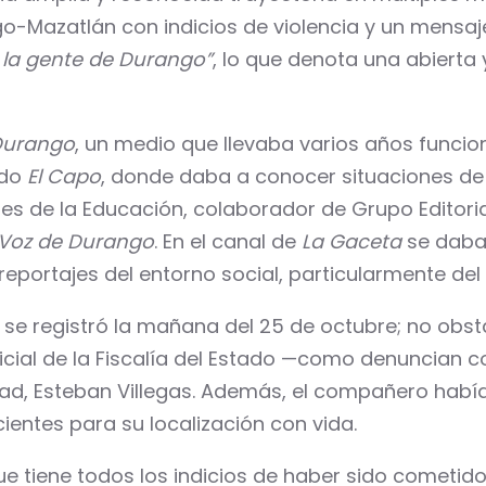
ngo-Mazatlán con indicios de violencia y un mensa
 la gente de Durango”
, lo que denota una abierta 
Durango
, un medio que llevaba varios años funci
ado
El Capo
, donde daba a conocer situaciones de l
res de la Educación, colaborador de Grupo Edito
 Voz de Durango
. En el canal de
La Gaceta
se daban
eportajes del entorno social, particularmente del
 se registró la mañana del 25 de octubre; no obst
oficial de la Fiscalía del Estado —como denuncia
dad, Esteban Villegas. Además, el compañero hab
cientes para su localización con vida.
ue tiene todos los indicios de haber sido cometido